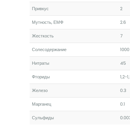
Привкус
2
Мутность, ЕМФ
2.6
Жесткость
7
Солесодержание
1000
Нитраты
45
Фториды
1,2-1
Железо
0.3
Марганец
0.1
Сульфиды
0.00