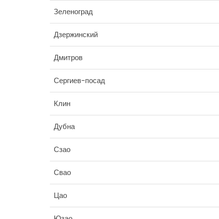
Зеленоград
Дзержинский
Дмитров
Сергиев-посад
Клин
Дубна
Сзао
Свао
Цао
Юзао