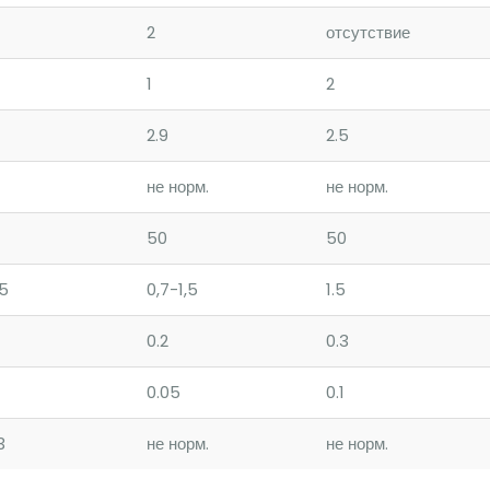
2
отсутствие
1
2
2.9
2.5
не норм.
не норм.
50
50
,5
0,7-1,5
1.5
0.2
0.3
0.05
0.1
3
не норм.
не норм.