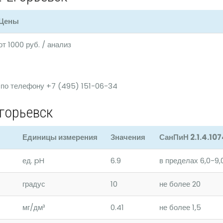
Цены
от 1000 руб. / анализ
 по телефону +7 (495) 151-06-34
горьевск
Единицы измерения
Значения
СанПиН 2.1.4.10
ед. pH
6.9
в пределах 6,0-9,
градус
10
не более 20
мг/дм³
0.41
не более 1,5