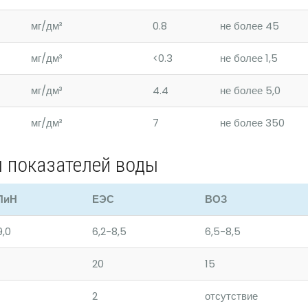
мг/дм³
0.8
не более 45
мг/дм³
<0.3
не более 1,5
мг/дм³
4.4
не более 5,0
мг/дм³
7
не более 350
 показателей воды
ПиН
ЕЭС
ВОЗ
9,0
6,2-8,5
6,5-8,5
20
15
2
отсутствие