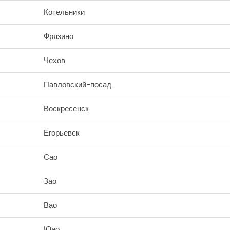
Котельники
Фрязино
Чехов
Павловский-посад
Воскресенск
Егорьевск
Сао
Зао
Вао
Юао