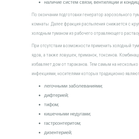
наличие систем связи, вентиляции и конди
По окончании подготовки генератор аэрозольного тум
комнаты. Далее фракция распыления снижается с круп
холодным туманом из рабочего отравляющего раство
При отсутствии возможности применить холодный тум
ядов, а также ловушек, приманок, токсинов. Комбин
избавляет дом от тараканов. Тем самым на несколько
инфекциями, носителями которых традиционно являют
легочными заболеваниями;
дифтерией;
тифом;
кишечными недугами;
гастроэнтеритом;
дизентерией;