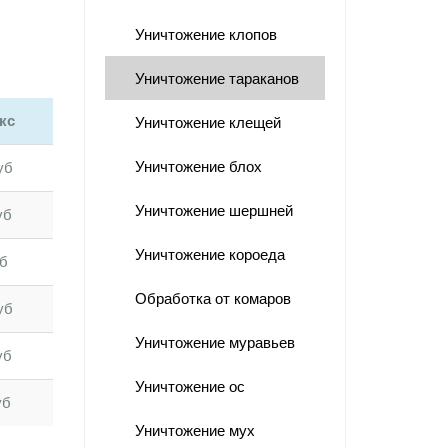
Уничтожение клопов
Уничтожение тараканов
кс
Уничтожение клещей
Уничтожение блох
уб
Уничтожение шершней
уб
Уничтожение короеда
уб
Обработка от комаров
уб
Уничтожение муравьев
уб
Уничтожение ос
уб
Уничтожение мух