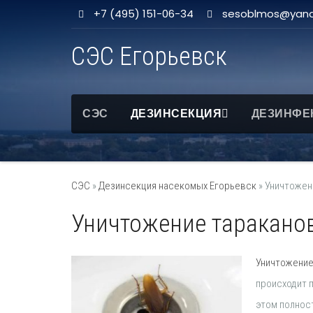
+7 (495) 151-06-34
sesoblmos@yand
СЭС Егорьевск
СЭС
ДЕЗИНСЕКЦИЯ
ДЕЗИНФЕ
СЭС
»
Дезинсекция насекомых Егорьевск
»
Уничтожен
Уничтожение таракано
Уничтожение
происходит 
этом полнос