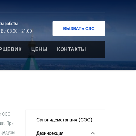
сы работы
ВЫЗВАТЬ СЭС
-Вс 08:00 - 21:00
РЩЕВИК
ЦЕНЫ
КОНТАКТЫ
и СЭС
Санэпидемстанция (СЭС)
ии. При
оцедуры
Дезинсекция