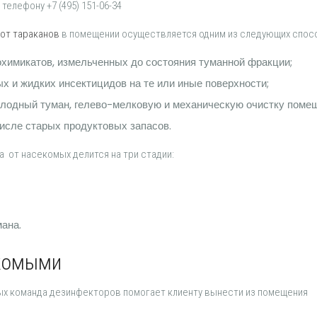
телефону +7 (495) 151-06-34
 от тараканов
в помещении осуществляется одним из следующих спос
химикатов, измельченных до состояния туманной фракции;
х и жидких инсектицидов на те или иные поверхности;
лодный туман, гелево-мелковую и механическую очистку поме
числе старых продуктовых запасов.
 от насекомых делится на три стадии:
мана.
екомыми
ых команда дезинфекторов помогает клиенту вынести из помещения