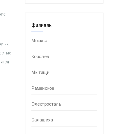
ние
я
Филиалы
Москва
угих
ностью
Королёв
зятся
Мытищи
Раменское
Электросталь
Балашиха